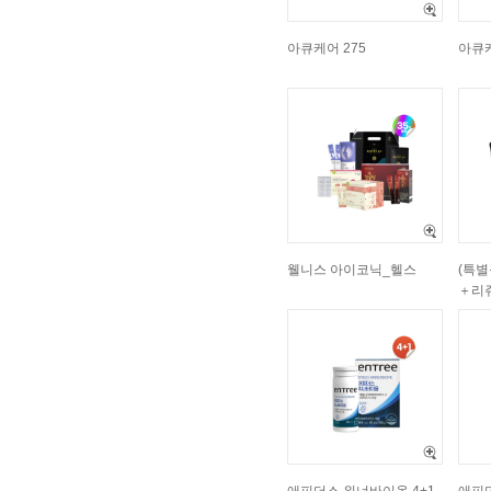
아큐케어 275
아큐케
웰니스 아이코닉_헬스
(특
＋리