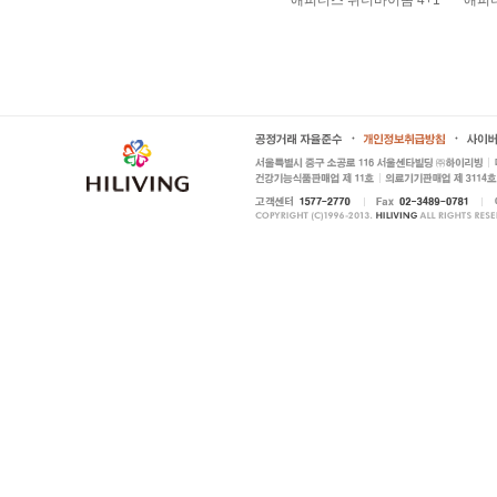
애피더스 위너바이옴 4+1
애피