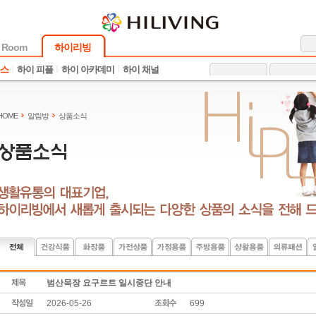
 Room
하이리빙
뉴스
하이 피플
하이 아카데미
하이 채널
HOME
알림방
상품소식
범산목장 요구르트 일시중단 안내
2026-05-26
699