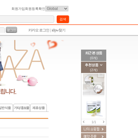
회원가입
회원등록확인
(0개)
(2개)
1/1