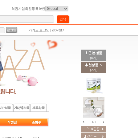
회원가입
회원등록확인
(0개)
(2개)
1/1