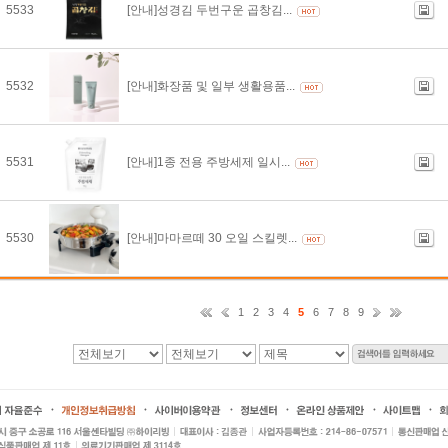
5533
[안내]성경김 두번구운 곱창김...
5532
[안내]화장품 및 일부 생활용품...
5531
[안내]1종 전용 주방세제 일시...
5530
[안내]마마르떼 30 오일 스킬렛...
1
2
3
4
5
6
7
8
9