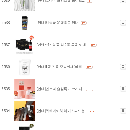
5539
[안내]로다움 크리스탈 화이트...
5538
[안내]해물쿡 운영종료 안내
5537
[이벤트]신상품 김 2종 묶음 이벤...
5536
[안내]1종 전용 주방세제(리필...
5535
[안내]엔트리 슬림톡 가르시니...
5534
[안내]위쎄네이처 헤어스피드컬...