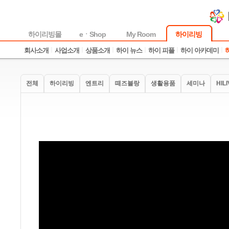
하이리빙몰
eㆍShop
My Room
하이리빙
회사소개
사업소개
상품소개
하이 뉴스
하이 피플
하이 아카데미
전체
하이리빙
엔트리
떼즈블랑
생활용품
세미나
HIL