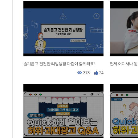
슬기롭고 건전한 리빙생활 다같이 함께해요!
언제 어디서나 원
378
24