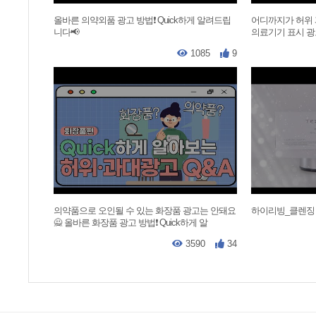
올바른 의약외품 광고 방법❗ Quick하게 알려드립
어디까지가 허위
니다📢
의료기기 표시 광고
1085
9
의약품으로 오인될 수 있는 화장품 광고는 안돼요
하이리빙_클렌징
🙅 올바른 화장품 광고 방법❗ Quick하게 알
3590
34