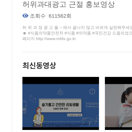
허위과대광고 근절 홍보영상
조회수
611562회
허 위 과 장 광 고 올 ~ 에서 끝나지 않고 바르게 실펀해주
☻ #식품의약품안전처 #식품 #의약품 #국민건강 도움되셨으면 구독하
페이지 http://www.mfds.go.kr
최신동영상