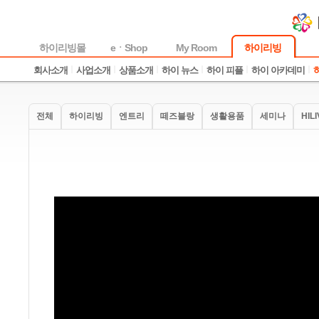
하이리빙몰
eㆍShop
My Room
하이리빙
회사소개
사업소개
상품소개
하이 뉴스
하이 피플
하이 아카데미
전체
하이리빙
엔트리
떼즈블랑
생활용품
세미나
HIL