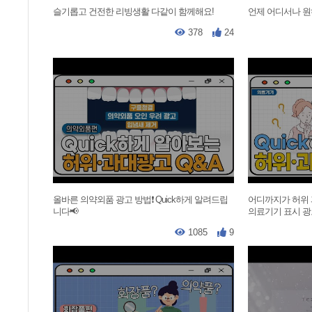
슬기롭고 건전한 리빙생활 다같이 함께해요!
언제 어디서나 원
378
24
올바른 의약외품 광고 방법❗ Quick하게 알려드립
어디까지가 허위
니다📢
의료기기 표시 광고
1085
9