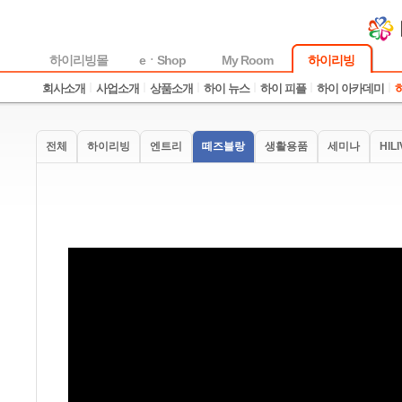
하이리빙몰
eㆍShop
My Room
하이리빙
회사소개
사업소개
상품소개
하이 뉴스
하이 피플
하이 아카데미
전체
하이리빙
엔트리
떼즈블랑
생활용품
세미나
HIL