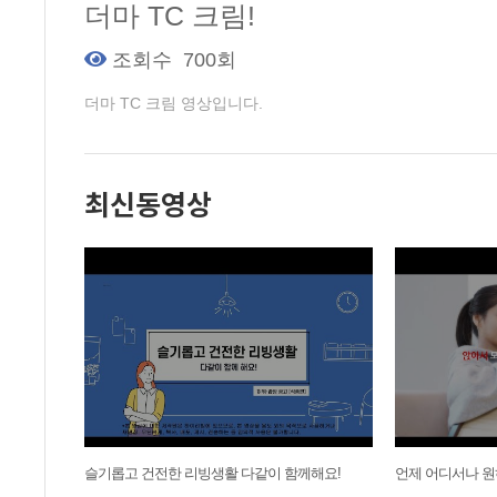
더마 TC 크림!
조회수
700회
더마 TC 크림 영상입니다.
최신동영상
슬기롭고 건전한 리빙생활 다같이 함께해요!
언제 어디서나 원