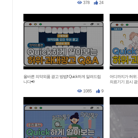
378
24
올바른 의약외품 광고 방법❗ Quick하게 알려드립
어디까지가 허위
니다📢
의료기기 표시 광고
1085
9